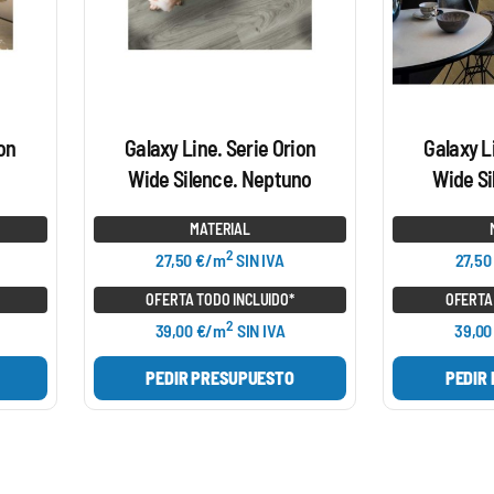
ion
Galaxy Line. Serie Orion
Galaxy L
Wide Silence. Neptuno
Wide Si
MATERIAL
2
27,50 €/m
SIN IVA
27,50
OFERTA TODO INCLUIDO*
OFERTA
2
39,00 €/m
SIN IVA
39,00
PEDIR PRESUPUESTO
PEDIR