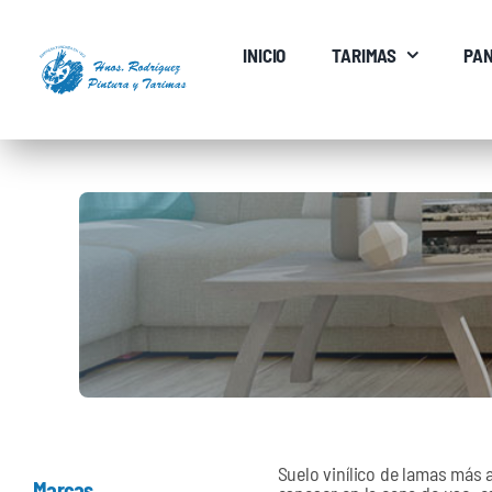
Saltar
al
INICIO
TARIMAS
PAN
contenido
Suelo vinílico de lamas más 
Marcas