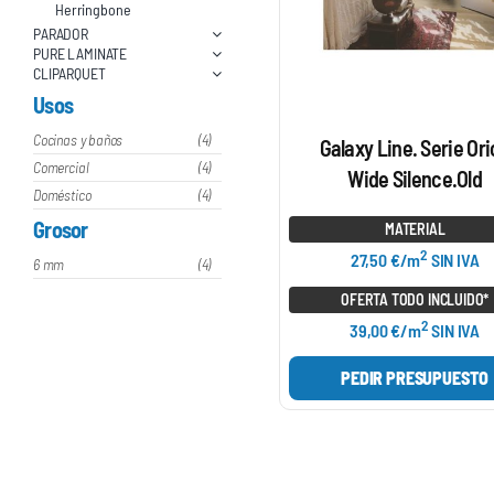
Herringbone
PARADOR
PURE LAMINATE
CLIPARQUET
Usos
Cocinas y baños
(4)
Galaxy Line. Serie Or
Comercial
(4)
Wide Silence.Old
Doméstico
(4)
Grosor
MATERIAL
2
27,50 €/m
SIN IVA
6 mm
(4)
OFERTA TODO INCLUIDO*
2
39,00 €/m
SIN IVA
PEDIR PRESUPUESTO