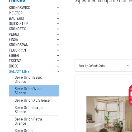
espesor en la capa de uso, e
KRONOSWISS
MEISTER
BALTERIO
QUICK-STEP
KRONOTEX
PERGO
FINSA
KRONOSPAN
FLOORPAN
EGGER
ESSENZ
DIOCO
Sort by
Default Order
GALAXY LINE
Serie Orion Basic
Silence
Serie Orion Wide
Silence
Serie Orion XL Silence
Serie Orion Large
Silence
Serie Orion Petra
Silence
Serie Orion