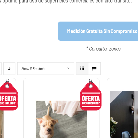
s óptimo para uso de superficies comerciales con alto tránsito.
Medición Gratuita Sin Compromiso
* Consultar zonas
Show
12 Products