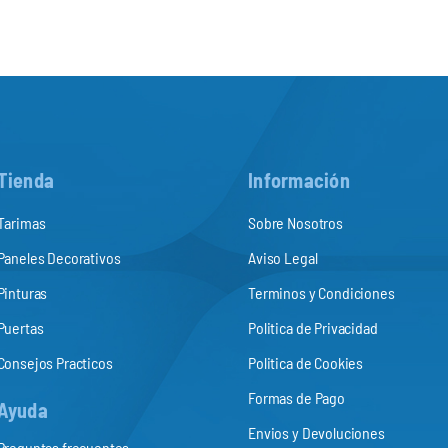
Tienda
Información
Tarimas
Sobre Nosotros
Paneles Decorativos
Aviso Legal
Pinturas
Terminos y Condiciones
Puertas
Politica de Privacidad
Consejos Practicos
Politica de Cookies
Formas de Pago
Ayuda
Envios y Devoluciones
Preguntas frecuentes