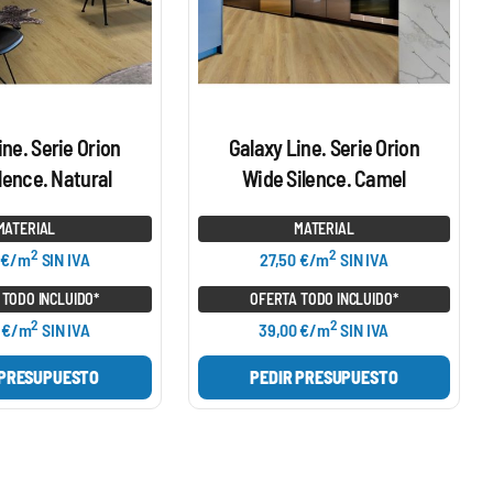
ine. Serie Orion
Galaxy Line. Serie Orion
lence. Natural
Wide Silence. Camel
MATERIAL
MATERIAL
2
2
 €/m
SIN IVA
27,50 €/m
SIN IVA
 TODO INCLUIDO*
OFERTA TODO INCLUIDO*
2
2
 €/m
SIN IVA
39,00 €/m
SIN IVA
 PRESUPUESTO
PEDIR PRESUPUESTO